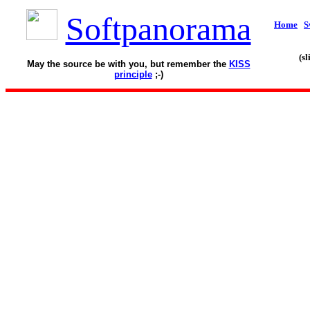
Softpanorama
Home
S
(s
May the source be with you, but remember the
KISS
principle
;-)