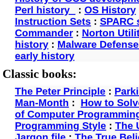
Perl history
:
OS History
Instruction Sets
:
SPARC s
Commander
:
Norton Utili
history
:
Malware Defense
early history
Classic books:
The Peter Principle
:
Park
Man-Month
:
How to Solv
of Computer Programmin
Programming Style
:
The 
Jargon file
:
The True Beli