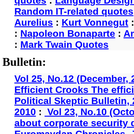
quotes
:
Language Desig
Random IT-related quotes
Aurelius
:
Kurt Vonnegut
:
Napoleon Bonaparte
:
A
:
Mark Twain Quotes
Bulletin:
Vol 25, No.12 (December, 
Efficient Crooks The effi
Political Skeptic Bulletin,
2010
:
Vol 23, No.10 (Oct
about corporate security
Euromaydan Chronicles, 