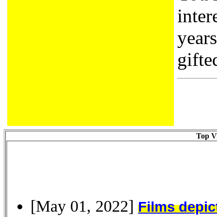
inter
year
gifte
Top Vi