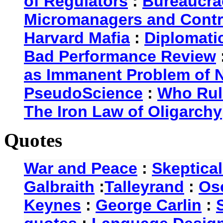
of Regulators
:
Bureaucra
Micromanagers and Contr
Harvard Mafia
:
Diplomati
Bad Performance Review
as Immanent Problem of N
PseudoScience
:
Who Rul
The Iron Law of Oligarchy
Quotes
War and Peace
:
Skeptica
Galbraith
:
Talleyrand
:
Os
Keynes
:
George Carlin
: