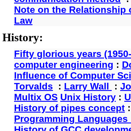
Note on the Relationship
Law
History:
Fifty glorious years (1950
computer engineering
:
D
Influence of Computer Sc
Torvalds
:
Larry Wall
:
Jo
Multix OS
Unix History
:
U
History of pipes concept
Programming Languages 
History of GCC developm