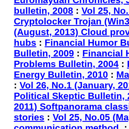
bulletin, 2008
:
Vol 25, No
Cryptolocker Trojan (Win3
(August, 2013) Cloud provi
hubs
:
Financial Humor Bu
Bulletin, 2009
:
Financial 
Problems Bulletin, 2004
:
Energy Bulletin, 2010
:
Ma
:
Vol 26, No.1 (January, 2
Political Skeptic Bulletin,
2011) Softpanorama classi
stories
:
Vol 25, No.05 (Ma
communication method