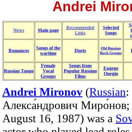
Andrei Mir
S
Recommended
Selected
News
Main page
Links
Songs
s
Songs of the
Old Russian
Romances
Duets
wartime
Rock Groups
Female
Songs from
Eugene
Russian Tango
Vocal
Popular Russian
Onegin
Groups
Films
Andrei Mironov
(
Russian
:
Алекса́ндрович Миро́нов
;
August 16, 1987) was a
Sov
actor who played lead roles