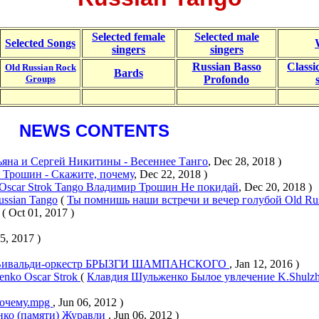
Selected female
Selected male
Selected Songs
singers
singers
Russian Basso
Classi
Old Russian Rock
Bards
Groups
Profondo
NEWS CONTENTS
ьяна и Сергей Никитины - Весеннее Танго
, Dec 28, 2018 )
 Трошин - Скажите, почему
, Dec 22, 2018 )
Oscar Strok Tango Владимир Трошин Не покидай
, Dec 20, 2018 )
Russian Tango
(
Ты помнишь наши встречи и вечер голубой Old Rus
)
( Oct 01, 2017 )
5, 2017 )
Вивальди-оркестр БРЫЗГИ ШАМПАНСКОГО
, Jan 12, 2016 )
henko Oscar Strok
(
Клавдия Шульженко Былое увлечение K.Shulzh
почему.mpg
, Jun 06, 2012 )
нко (памяти) Журавли
, Jun 06, 2012 )