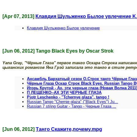
[Apr 07, 2013]
Клавдия Шульженко Былое увлечение K.S
Клавдия Шульженко Былое увлечение
[Jun 06, 2012] Tango Black Eyes by Oscar Strok
Yana Gray, "Чёрные Глаза" первое танго Оскара Строка написанн
цыганских романсов Яна Грэй записала это танго в стиле ретро
Ансамбль Бархатный сезон О.Строк танго Чёрные Глаз
Чёрные Глаза Оскар Строк Black Eyes. Russian Tango B
Игорь Крутой - Ах, эти черные глаза (Новая Волна 2011
П ЛЕЩЕНКО--АХ ЭТИ ЧЕРНЫЕ ГЛАЗА
Pjotr Leschenko - "Tchernye glaza", tango !
Russian Tango "Chernie glaza" ("Black Eyes") Ju...
Russian 7 string Guitar - Tango - Черные Глаза ...
[Jun 06, 2012]
Танго Скажите,почему.mpg