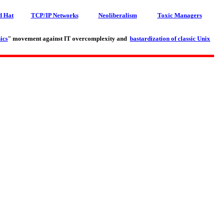
d Hat
TCP/IP Networks
Neoliberalism
Toxic Managers
ics
" movement against IT overcomplexity and
bastardization of classic Unix