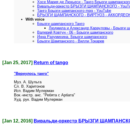
Хосе Мария де Люкьеси - Танго Брызги шампанског
Вивальди-оркестр БРЫЗГИ ШАМПАНСКОГО - YouT
Танго Брызги шампанского mpg - YouTube
БРЫЗГИ ШАМПАНСКОГО - ВИРТУОЗ - АККОРДЕ
With voice
Брызги шампанского Танго
Людмила и Александр Карауловы - Брызги ш
Валерий Ковтун - 06 - Брызги шампанского
Инна Разумихина. Брызги шампанского
Брызги Шампанского - Вилли Токарев
[Jan 25, 2017]
Return of tango
"Вернулось танго"
Муз. А. Шульга
Сл. В. Харитонов
Исп. Вадим Мулерман
Вок.-инстр. анс. "Ребята с Арбата"
Худ. рук. Вадим Мулерман
[Jan 12, 2016]
Вивальди-оркестр БРЫЗГИ ШАМПАНСК