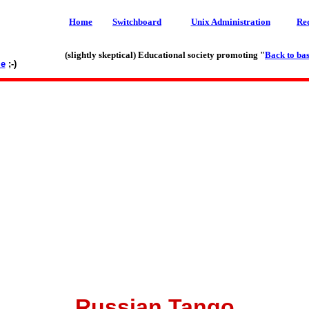
Home
Switchboard
Unix Administration
Re
(slightly skeptical) Educational society promoting "
Back to bas
le
;-)
Russian Tango