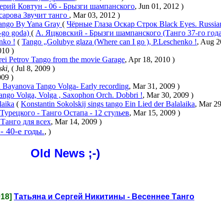
ерий Ковтун - 06 - Брызги шампанского
, Jun 01, 2012 )
арова Звучит танго
, Mar 03, 2012 )
Tango By Yana Gray
(
Чёрные Глаза Оскар Строк Black Eyes. Russi
-go goda)
(
А. Яцковский - Брызги шампанского (Танго 37-го год
nko !
(
Tango „Golubye glaza (Where can I go ), P.Leschenko !
, Aug 2
010 )
ei Petrov Tango from the movie Garage
, Apr 18, 2010 )
ski,
( Jul 8, 2009 )
009 )
a Bayanova Tango Volga- Early recording
, Mar 31, 2009 )
ango Volga, Volga , Saxophon Orch. Dobbri !
, Mar 30, 2009 )
laika
(
Konstantin Sokolskij sings tango Ein Lied der Balalaika
, Mar 29
Турецкого - Танго Остапа - 12 стульев
, Mar 15, 2009 )
Танго для всех
, Mar 14, 2009 )
 40-е годы.
, )
Old News
;-)
018]
Татьяна и Сергей Никитины - Весеннее Танго