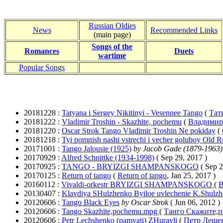
Russian Oldies
News
Recommended Links
(main page)
Songs of the
Romances
Duets
wartime
Popular Songs
20181228 :
Tatyana i Sergey Nikitinyi - Vesennee Tango
(
Тат
20181222 :
Vladimir Troshin - Skazhite, pochemu
(
Владимир
20181220 :
Oscar Strok Tango Vladimir Troshin Ne pokiday
(
20181218 :
Tyi pomnish nashi vstrechi i vecher goluboy Old 
20171001 :
Tango Jalousie (1925)
by Jacob Gade (1879-1963
20170929 :
Alfred Schnittke (1934-1998)
( Sep 29, 2017 )
20170925 :
TANGO - BRYIZGI SHAMPANSKOGO
( Sep 2
20170125 :
Return of tango
(
Return of tango
, Jan 25, 2017 )
20160112 :
Vivaldi-orkestr BRYIZGI SHAMPANSKOGO
(
20130407 :
Klavdiya SHulzhenko Byiloe uvlechenie K.Shulz
20120606 :
Tango Black Eyes
by Oscar Strok
( Jun 06, 2012 )
20120606 :
Tango Skazhite,pochemu.mpg
(
Танго Скажите,
20120606 :
Petr Lechshenko (pamyati) ZHuravli
(
Петр Леще