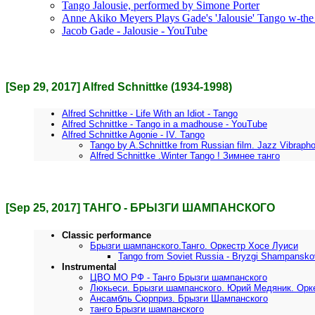
Tango Jalousie, performed by Simone Porter
Anne Akiko Meyers Plays Gade's 'Jalousie' Tango w-th
Jacob Gade - Jalousie - YouTube
[Sep 29, 2017] Alfred Schnittke (1934-1998)
Alfred Schnittke - Life With an Idiot - Tango
Alfred Schnittke - Tango in a madhouse - YouTube
Alfred Schnittke Agonie - IV. Tango
Tango by A.Schnittke from Russian film. Jazz Vibraph
Alfred Schnittke .Winter Tango ! Зимнее танго
[Sep 25, 2017] ТАНГО - БРЫЗГИ ШАМПАНСКОГО
Classic performance
Брызги шампанского.Танго. Оркестр Хосе Луиси
Tango from Soviet Russia - Bryzgi Shampansko
Instrumental
ЦВО МО РФ - Танго Брызги шампанского
Люкьеси. Брызги шампанского. Юрий Медяник. Орк
Ансамбль Сюрприз. Брызги Шампанского
танго Брызги шампанского