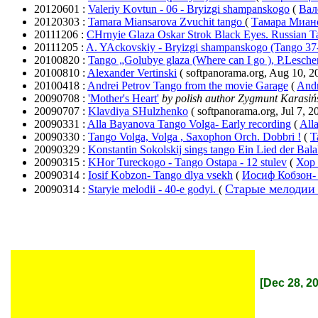
20120601 :
Valeriy Kovtun - 06 - Bryizgi shampanskogo
(
Вал
20120303 :
Tamara Miansarova Zvuchit tango
(
Тамара Мианс
20111206 :
CHrnyie Glaza Oskar Strok Black Eyes. Russian 
20111205 :
A. YAckovskiy - Bryizgi shampanskogo (Tango 37
20100820 :
Tango „Golubye glaza (Where can I go ), P.Lesche
20100810 :
Alexander Vertinski
( softpanorama.org, Aug 10, 2
20100418 :
Andrei Petrov Tango from the movie Garage
(
Andr
20090708 :
'Mother's Heart'
by polish author Zygmunt Karasiń
20090707 :
Klavdiya SHulzhenko
( softpanorama.org, Jul 7, 2
20090331 :
Alla Bayanova Tango Volga- Early recording
(
All
20090330 :
Tango Volga, Volga , Saxophon Orch. Dobbri !
(
T
20090329 :
Konstantin Sokolskij sings tango Ein Lied der Bala
20090315 :
KHor Tureckogo - Tango Ostapa - 12 stulev
(
Хор 
20090314 :
Iosif Kobzon- Tango dlya vsekh
(
Иосиф Кобзон- 
Старые мелодии -
20090314 :
Staryie melodii - 40-e godyi.
(
[Dec 28, 2