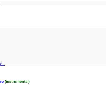
e
...
го
(instrumental)