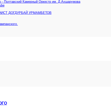
о - Полтавский Камерный Оркестр им. Д.Ахшарумова
ube
ОНИСТ ДОГДУРБАЙ УРМАМБЕТОВ
ампанского.
ОГО