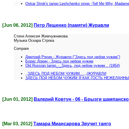
Oskar Strok's tango Leshchenko sings -Tell Me Why, Madam
[Jun 06, 2012]
Петр Лещенко (памяти) Журавли
Стихи Алексея Жемчужникова
Музыка Оскара Строка
Compare
Дмитрий Ряхин - Журавли ("Здесь под небом чужим")
Борис Докин - Здесь под небом чужим
Old Russian tango_-_Здесь, под небом чужим... (1954)
,,ЗДЕСЬ ПОД НЕБОМ ЧУЖИМ... ,,(ЖУРАВЛИ
ЗДЕСЬ ПОД НЕБОМ ЧУЖИМ Я КАК ГОСТЬ НЕЖЕЛАННЫЙ
[Jun 01, 2012]
Валерий Ковтун - 06 - Брызги шампанско
[Mar 03, 2012]
Тамара Миансарова Звучит танго