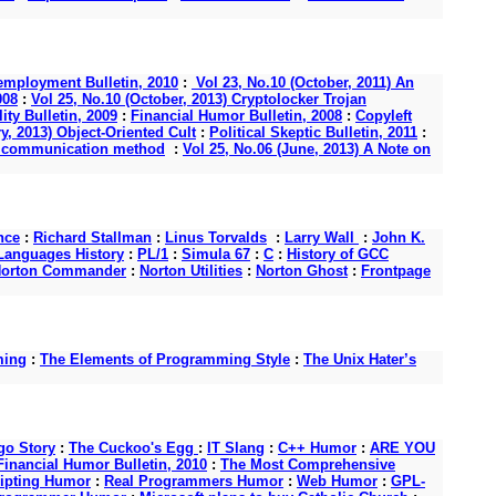
mployment Bulletin, 2010
:
Vol 23, No.10 (October, 2011) An
008
:
Vol 25, No.10 (October, 2013) Cryptolocker Trojan
ity Bulletin, 2009
:
Financial Humor Bulletin, 2008
:
Copyleft
y, 2013) Object-Oriented Cult
:
Political Skeptic Bulletin, 2011
:
s a communication method
:
Vol 25, No.06 (June, 2013) A Note on
nce
:
Richard Stallman
:
Linus Torvalds
:
Larry Wall
:
John K.
anguages History
:
PL/1
:
Simula 67
:
C
:
History of GCC
orton Commander
:
Norton Utilities
:
Norton Ghost
:
Frontpage
ming
:
The Elements of Programming Style
:
The Unix Hater’s
o Story
:
The Cuckoo's Egg
:
IT Slang
:
C++ Humor
:
ARE YOU
Financial Humor Bulletin, 2010
:
The Most Comprehensive
ipting Humor
:
Real Programmers Humor
:
Web Humor
:
GPL-