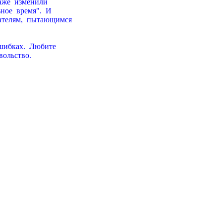
аже  изменили

ое  вpемя".  И

телям,  пытающимся

шибках.  Любите

ольство.
