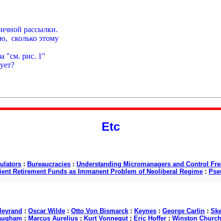
pичной pассылки.

,  сколько этому

 "см. pис. 1"

ет?

Etc
ulators
:
Bureaucracies
:
Understanding Micromanagers and Control Fre
cient Retirement Funds as Immanent Problem of Neoliberal Regime
:
Pse
lleyrand
:
Oscar Wilde
:
Otto Von Bismarck
:
Keynes
:
George Carlin
:
Ske
augham
:
Marcus Aurelius
:
Kurt Vonnegut
:
Eric Hoffer
:
Winston Churchi