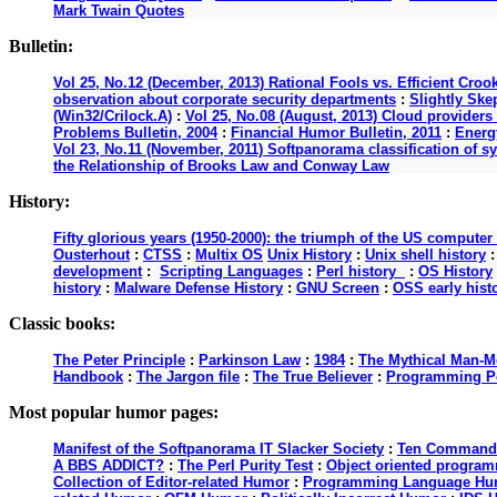
Mark Twain Quotes
Bulletin:
Vol 25, No.12 (December, 2013) Rational Fools vs. Efficient Croo
observation about corporate security departments
:
Slightly Ske
(Win32/Crilock.A)
:
Vol 25, No.08 (August, 2013) Cloud providers 
Problems Bulletin, 2004
:
Financial Humor Bulletin, 2011
:
Energy
Vol 23, No.11 (November, 2011) Softpanorama classification of s
the Relationship of Brooks Law and Conway Law
History:
Fifty glorious years (1950-2000): the triumph of the US computer
Ousterhout
:
CTSS
:
Multix OS
Unix History
:
Unix shell history
development
:
Scripting Languages
:
Perl history
:
OS History
history
:
Malware Defense History
:
GNU Screen
:
OSS early hist
Classic books:
The Peter Principle
:
Parkinson Law
:
1984
:
The Mythical Man-M
Handbook
:
The Jargon file
:
The True Believer
:
Programming P
Most popular humor pages:
Manifest of the Softpanorama IT Slacker Society
:
Ten Commandme
A BBS ADDICT?
:
The Perl Purity Test
:
Object oriented programm
Collection of Editor-related Humor
:
Programming Language Hu