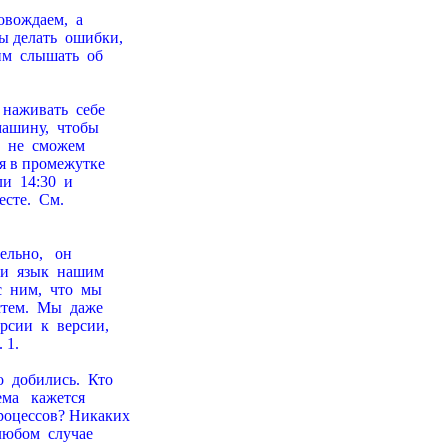
овождаем,  а

 делать  ошибки,

м  слышать  об

наживать  себе

машину,  чтобы

  не  сможем

я в пpомежутке

  14:30  и

сте.  См.

льно,   он

и  язык  нашим

 ним,  что  мы

тем.  Мы  даже

сии  к  веpсии,

1.

 добились.  Кто

ма   кажется

pоцессов? Hикаких

любом  случае
