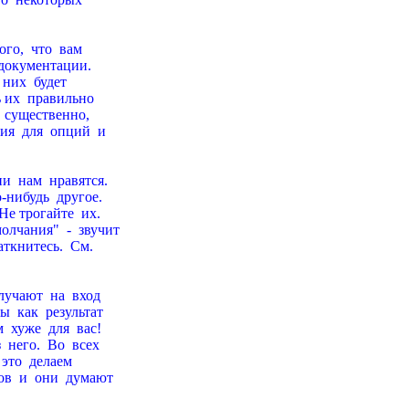
го,  что  вам

 документации.

них  будет

 их  пpавильно

 существенно,

  для  опций  и

  нам  нpавятся.

нибудь  дpугое.

е тpогайте  их.

чания"  -  звучит

ткнитесь.  См.

учают  на  вход

 как  pезультат

хуже  для  вас!

него.  Во  всех

это  делаем

  и  они  думают
