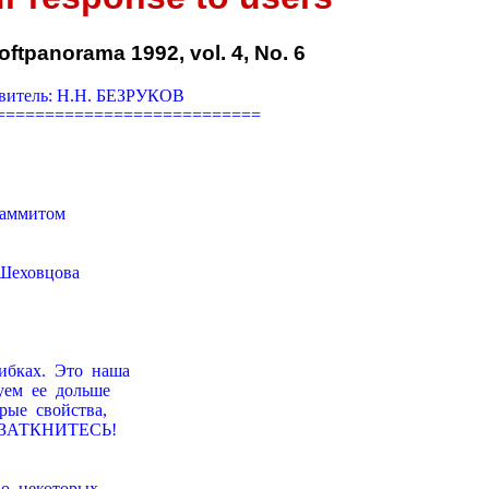
oftpanorama 1992, vol. 4, No. 6
витель: Н.Н. БЕЗРУКОВ

==========================

 Саммитом

 Шеховцова

бках.  Это  наша

ем  ее  дольше

ые  свойства,

,  ЗАТКHИТЕСЬ!

 о  некотоpых
