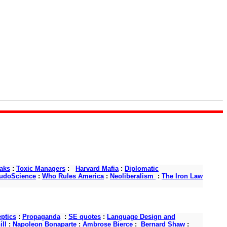
aks
:
Toxic Managers
:
Harvard Mafia
:
Diplomatic
udoScience
:
Who Rules America
:
Neoliberalism
:
The Iron Law
ptics
:
Propaganda
:
SE quotes
:
Language Design and
ll
:
Napoleon Bonaparte
:
Ambrose Bierce
:
Bernard Shaw
: