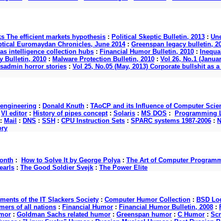
ks The efficient markets hypothesis
:
Political Skeptic Bulletin, 2013
:
Une
ptical Euromaydan Chronicles, June 2014
:
Greenspan legacy bulletin, 2
as intelligence collection hubs
:
Financial Humor Bulletin, 2010
:
Inequal
 Bulletin, 2010
:
Malware Protection Bulletin, 2010
:
Vol 26, No.1 (Januar
ysadmin horror stories
:
Vol 25, No.05 (May, 2013) Corporate bullshit a
 engineering
:
Donald Knuth
:
TAoCP and its Influence of Computer Scie
:
VI editor
:
History of pipes concept
:
Solaris
:
MS DOS
:
Programming L
:
Mail
:
DNS
:
SSH
:
CPU Instruction Sets
:
SPARC systems 1987-2006
:
N
ory
onth
:
How to Solve It by George Polya
:
The Art of Computer Program
earls
:
The Good Soldier Svejk
:
The Power Elite
nts of the IT Slackers Society
:
Computer Humor Collection
:
BSD Log
ers of all nations
:
Financial Humor
:
Financial Humor Bulletin, 2008
:
mor
:
Goldman Sachs related humor
:
Greenspan humor
:
C Humor
:
Scr