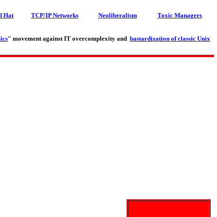
d Hat
TCP/IP Networks
Neoliberalism
Toxic Managers
ics
" movement against IT overcomplexity and
bastardization of classic Unix