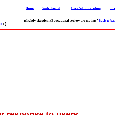
Home
Switchboard
Unix Administration
Re
(slightly skeptical) Educational society promoting "
Back to bas
le
;-)
r response to users