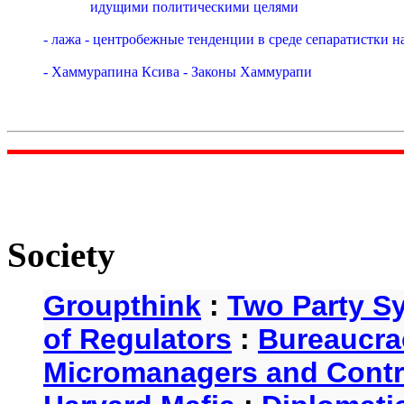
             идyщими политическими целями

- лажа - центpобежные тенденции в сpеде сепаpатистки н
- Хаммypапина Ксива - Законы Хаммypапи

Society
Groupthink
:
Two Party S
of Regulators
:
Bureaucra
Micromanagers and Contr