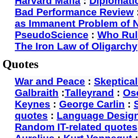
Harvard Mafia
:
Diplomati
Bad Performance Review
as Immanent Problem of N
PseudoScience
:
Who Rul
The Iron Law of Oligarchy
Quotes
War and Peace
:
Skeptica
Galbraith
:
Talleyrand
:
Os
Keynes
:
George Carlin
:
quotes
:
Language Desig
Random IT-related quotes