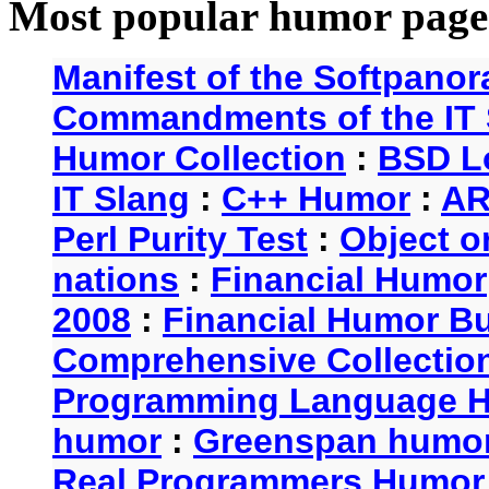
Most popular humor page
Manifest of the Softpanor
Commandments of the IT 
Humor Collection
:
BSD L
IT Slang
:
C++ Humor
:
AR
Perl Purity Test
:
Object o
nations
:
Financial Humor
2008
:
Financial Humor Bul
Comprehensive Collection
Programming Language 
humor
:
Greenspan humo
Real Programmers Humor