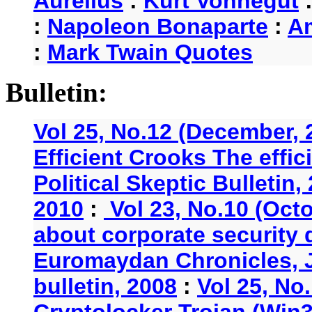
Aurelius
:
Kurt Vonnegut
:
Napoleon Bonaparte
:
A
:
Mark Twain Quotes
Bulletin:
Vol 25, No.12 (December, 
Efficient Crooks The effi
Political Skeptic Bulletin,
2010
:
Vol 23, No.10 (Oct
about corporate security
Euromaydan Chronicles, 
bulletin, 2008
:
Vol 25, No