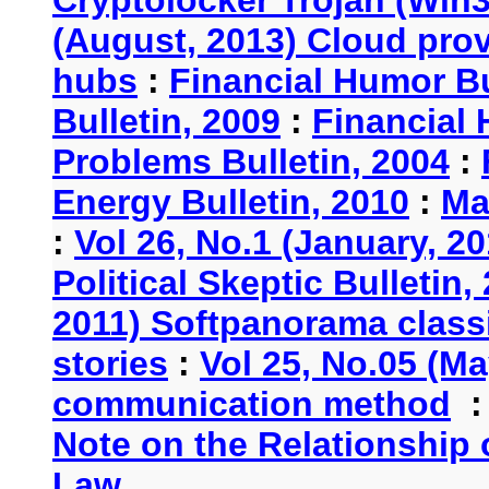
Cryptolocker Trojan (Win3
(August, 2013) Cloud provi
hubs
:
Financial Humor Bu
Bulletin, 2009
:
Financial 
Problems Bulletin, 2004
:
Energy Bulletin, 2010
:
Ma
:
Vol 26, No.1 (January, 2
Political Skeptic Bulletin,
2011) Softpanorama classi
stories
:
Vol 25, No.05 (Ma
communication method
Note on the Relationship
Law