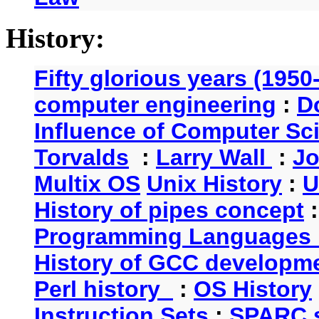
History:
Fifty glorious years (1950
computer engineering
:
D
Influence of Computer Sc
Torvalds
:
Larry Wall
:
Jo
Multix OS
Unix History
:
U
History of pipes concept
Programming Languages 
History of GCC developm
Perl history
:
OS History
Instruction Sets
:
SPARC s