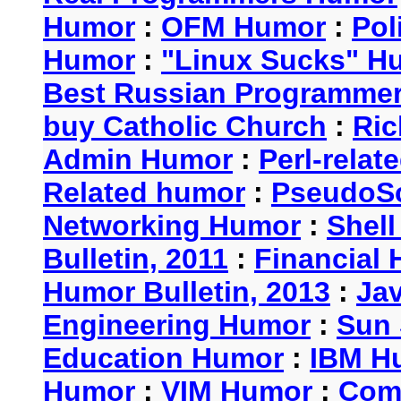
Humor
:
OFM Humor
:
Pol
Humor
:
"Linux Sucks" 
Best Russian Programme
buy Catholic Church
:
Ric
Admin Humor
:
Perl-rela
Related humor
:
PseudoSc
Networking Humor
:
Shel
Bulletin, 2011
:
Financial 
Humor Bulletin, 2013
:
Ja
Engineering Humor
:
Sun 
Education Humor
:
IBM H
Humor
:
VIM Humor
:
Com