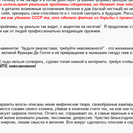
жи используют реальные проблемы общества, но делают так чт
у в деталях возможные осложнения болезни и дав (пускай честный) но н
 себя, презирать свои способности и с тоской смотреть в будущее, Рос
е как убивали СССР те, кто сделали фетиш из борьбы с привил
а проблемы, ну реально так видит, с акцентом на негатив". Я продолжа
сти как от людей профессионально владеющих оружием.
знаменитое: "будьте реалистами, требуйте невозможного!" - это жизнен
е великой Франции Де Голля и её превращение в нынешнее гнездо геев и
! чудо нельзя сотворить, сурово топая ножкой в интернете, требуя чтоб
АЙТЕ невозможное!
аразиты мозга» описаны некие мифические твари, своеобразные вампир
аются соками своего хозяина, убивая в конечном счете тех, на ком они п
 рисует широкое полотно. Отчего же, спрашивает он, в самые мрачные и
й жизни возникало уныние, пессимизм, депрессия. Чувство безысходнос
энергию, лишив смысла и величия. Все вокруг сделалось плоским и сер