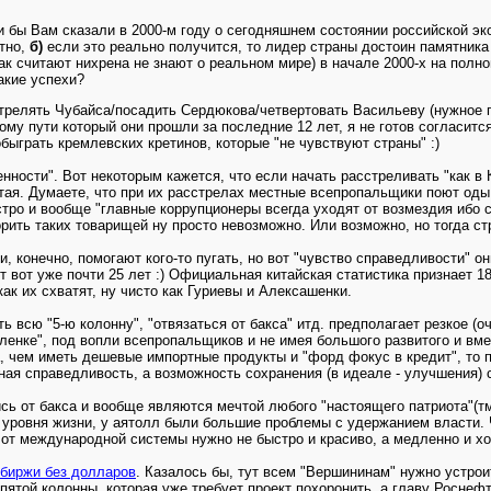
и бы Вам сказали в 2000-м году о сегодняшнем состоянии российской эк
тно,
б)
если это реально получится, то лидер страны достоин памятника
так считают нихрена не знают о реальном мире) в начале 2000-х на полн
акие успехи?
релять Чубайса/посадить Сердюкова/четвертовать Васильеву (нужное по
му пути который они прошли за последние 12 лет, я не готов согласится
быграть кремлевских кретинов, которые "не чувствуют страны" :)
ости". Вот некоторым кажется, что если начать расстреливать "как в К
Китая. Думаете, что при их расстрелах местные всепропальщики поют од
стро и вообще "главные коррупционеры всегда уходят от возмездия ибо с
ворить таких товарищей ну просто невозможно. Или возможно, но тогда ст
 конечно, помогают кого-то пугать, но вот "чувство справедливости" он
т вот уже почти 25 лет :) Официальная китайская статистика признает 18
к их схватят, ну чисто как Гуриевы и Алексашенки.
ь всю "5-ю колонну", "отвязаться от бакса" итд. предполагает резкое (
енке", под вопли всепропальщиков и не имея большого развитого и вме
, чем иметь дешевые импортные продукты и "форд фокус в кредит", то 
тная справедливость, а возможность сохранения (в идеале - улучшения) 
сь от бакса и вообще являются мечтой любого "настоящего патриота"(тм
уровня жизни, у аятолл были большие проблемы с удержанием власти. 
 от международной системы нужно не быстро и красиво, а медленно и х
 биржи без долларов
. Казалось бы, тут всем "Вершининам" нужно устро
ятой колонны, которая уже требует проект похоронить, а главу Роснефт