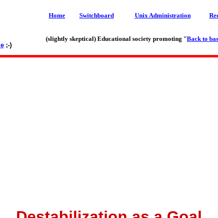
Home
Switchboard
Unix Administration
Re
(slightly skeptical) Educational society promoting "
Back to bas
le
;-)
Destabilization as a Goal