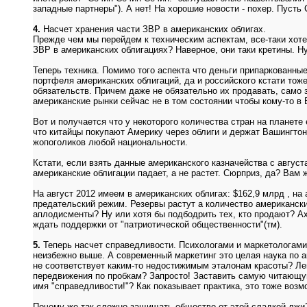
западные партнеры"). А нет! На хорошие новости - похер. Пусть
4.
Насчет хранения части ЗВР в американских облигах.
Прежде чем мы перейдем к техническим аспектам, все-таки хоте
ЗВР в американских облигациях? Наверное, они таки кретины. Ну
Теперь техника. Помимо того аспекта что деньги припаркованн
портфеля американских облигаций, да и российского кстати тож
обязательств. Причем даже не обязательно их продавать, само 
американские рынки сейчас не в том состоянии чтобы кому-то 
Вот и получается что у некоторого количества стран на планет
что китайцы покупают Америку через облиги и держат Вашингтон
жопоголиков любой национальности.
Кстати, если взять данные американского казначейства с августа
американские облигации падает, а не растет. Сюрприз, да? Вам 
На август 2012 имеем в американских облигах: $162,9 млрд , н
предательский режим. Резервы растут а количество американских
аплодисменты? Ну или хотя бы подбодрить тех, кто продают? Ах 
ждать поддержки от "патриотической общественности"(тм).
5.
Теперь насчет справедливости. Психологами и маркетологами у
неизбежно выше. А современный маркетинг это целая наука по а
не соответствует каким-то недостижимым эталонам красоты? Ле
передвижения по пробкам? Запросто! Заставить самую читающую 
имя "справедливости!"? Как показывает практика, это тоже воз
Почему же так сложно защищать общество от этой сладкой лжи? 