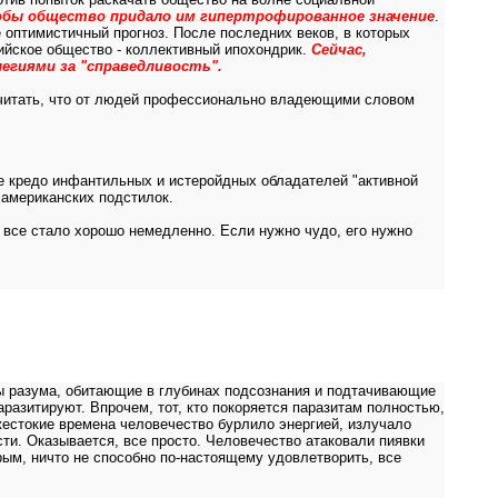
обы общество придало им гипертрофированное значение
.
е оптимистичный прогноз. После последних веков, в которых
сийское общество - коллективный ипохондрик.
Сейчас,
егиями за "справедливость".
ю считать, что от людей профессионально владеющими словом
ное кредо инфантильных и истеройдных обладателей "активной
 американских подстилок.
ы все стало хорошо немедленно. Если нужно чудо, его нужно
ы разума, обитающие в глубинах подсознания и подтачивающие
аразитируют. Впрочем, тот, кто покоряется паразитам полностью,
 жестокие времена человечество бурлило энергией, излучало
ти. Оказывается, все просто. Человечество атаковали пиявки
ым, ничто не способно по-настоящему удовлетворить, все