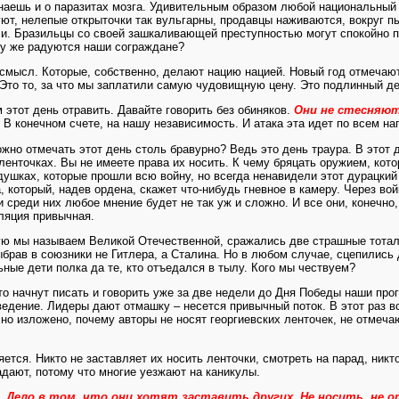
наешь и о паразитах мозга. Удивительным образом любой национальный 
, нелепые открыточки так вульгарны, продавцы наживаются, вокруг пью
ли. Бразильцы со своей зашкаливающей преступностью могут спокойно п
му же радуются наши сограждане?
 смысл. Которые, собственно, делают нацию нацией. Новый год отмечают
 Это то, за что мы заплатили самую чудовищную цену. Это подлинный д
этот день отравить. Давайте говорить без обиняков.
Они не стесняют
В конечном счете, на нашу независимость. И атака эта идет по всем н
но отмечать этот день столь бравурно? Ведь это день траура. В этот 
ленточках. Вы не имеете права их носить. К чему бряцать оружием, ко
ушках, которые прошли всю войну, но всегда ненавидели этот дурацкий
а, который, надев ордена, скажет что-нибудь гневное в камеру. Через 
среди них любое мнение будет не так уж и сложно. И все они, конечно,
ляция привычная.
рую мы называем Великой Отечественной, сражались две страшные тотали
рав в союзники не Гитлера, а Сталина. Но в любом случае, сцепились д
ьные дети полка да те, кто отъедался в тылу. Кого мы чествуем?
что начнут писать и говорить уже за две недели до Дня Победы наши пр
едение. Лидеры дают отмашку – несется привычный поток. В этот раз в
сно изложено, почему авторы не носят георгиевских ленточек, не отмеч
яется. Никто не заставляет их носить ленточки, смотреть на парад, никт
падают, потому что многие уезжают на каникулы.
я.
Дело в том, что они хотят заставить других. Не носить, не 