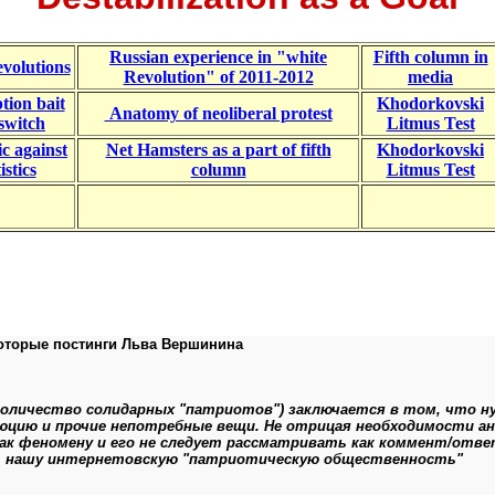
Russian experience in "white
Fifth column in
evolutions
Revolution" of 2011-2012
media
tion bait
Khodorkovski
Anatomy of neoliberal protest
switch
Litmus Test
ic against
Net Hamsters as a part of fifth
Khodorkovski
istics
column
Litmus Test
которые постинги Льва Вершинина
количество солидарных "патриотов") заключается в том, что ну
люцию и прочие непотребные вещи. Не отрицая необходимости а
как феномену и его не следует рассматривать как коммент/отв
т нашу интернетовскую "патриотическую общественность"