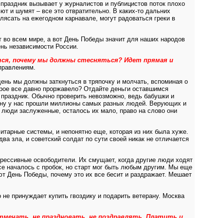
праздник вызывает у журналистов и публицистов поток плохо
т и шумят – все это отвратительно. В каких-то дальних
лясать на ежегодном карнавале, могут радоваться греки в
 во всем мире, а вот День Победы значит для наших народов
ень независимости России.
ся, почему мы должны стесняться? Идет прямая и
аправлениям.
день мы должны заткнуться в тряпочку и молчать, вспоминая о
торое все давно проржавело? Отдайте деньги оставшимся
 праздник. Обычно проверить невозможно, ведь бабушки и
войну у нас прошли миллионы самых разных людей. Верующих и
 люди заслуженные, осталось их мало, право на слово они
тарные системы, и непонятно еще, которая из них была хуже.
ва зла, и советский солдат по сути своей никак не отличается
огрессивные освободители. Их смущает, когда другие люди ходят
се началось с пробок, но старт мог быть любым другим. Мы еще
ают День Победы, почему это их все бесит и раздражает. Мешает
о не принуждает купить гвоздику и подарить ветерану. Москва
отмечать, не праздновать, не поздравлять. Платить и