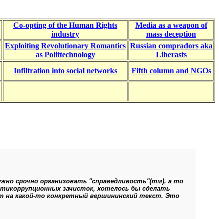
Co-opting of the Human Rights
Media as a weapon of
industry
mass deception
Exploiting Revolutionary Romantics
Russian compradors aka
as Polittechnology
Liberasts
Infiltration into social networks
Fifth column and NGOs
жно срочно организовать "справедливость"(тм), а то
нтикоррупционных зачисток, хотелось бы сделать
ет на какой-то конкретный вершининский текст. Это