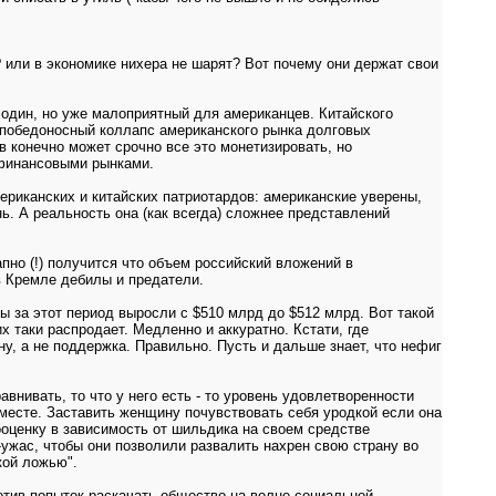
? или в экономике нихера не шарят? Вот почему они держат свои
 один, но уже малоприятный для американцев. Китайского
й победоносный коллапс американского рынка долговых
 конечно может срочно все это монетизировать, но
 финансовыми рынками.
ериканских и китайских патриотардов: американские уверены,
ь. А реальность она (как всегда) сложнее представлений
апно (!) получится что объем российский вложений в
 в Кремле дебилы и предатели.
ы за этот период выросли с $510 млрд до $512 млрд. Вот такой
х таки распродает. Медленно и аккуратно. Кстати, где
ну, а не поддержка. Правильно. Пусть и дальше знает, что нефиг
нивать, то что у него есть - то уровень удовлетворенности
 месте. Заставить женщину почувствовать себя уродкой если она
оценку в зависимость от шильдика на своем средстве
-ужас, чтобы они позволили развалить нахрен свою страну во
кой ложью".
отив попыток раскачать общество на волне социальной