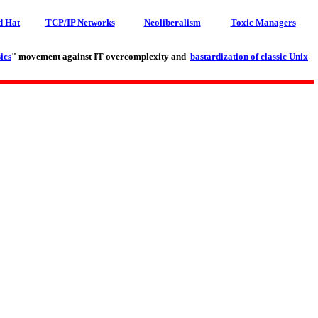
d Hat
TCP/IP Networks
Neoliberalism
Toxic Managers
ics
" movement against IT overcomplexity and
bastardization of classic Unix