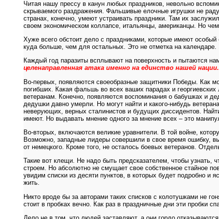
Читая нашу прессу в канун любых праздников, невольно вспоми
скрываемого раздражения. Фальшивые елочные игрушки не радуют
странах, конечно, умеют устраивать праздники. Там их заслужи
своем экономическом коллапсе, итальянцы, американцы. Но че
Хуже всего обстоит дело с праздниками, которые имеют особый
куда больше, чем для остальных. Это не отметка на календаре.
Каждый год паразиты всплывают на поверхность и пытаются нам 
целенаправленная атака именно на единство нашей нации.
Во-первых, появляются своеобразные защитники Победы. Как мож
погибших. Какая фальшь во всех ваших парадах и георгиевских 
ветеранам. Конечно, появляются воспоминания о бабушках и дед
дедушки давно умерли. Но могут найти и какого-нибудь ветеран
неверующих, верных сталинистов и будущих диссидентов. Найти 
имеют. Но выдавать мнение одного за мнение всех – это манипу
Во-вторых, включаются великие уравнители. В той войне, кото
Возможно, западные лидеры совершили в свое время ошибку, выб
от немецкого. Кроме того, не осталось боевых ветеранов. Отдел
Такие вот клещи. Не надо быть предсказателем, чтобы узнать, 
строем. Но абсолютно не смущает свое собственное стайное пов
увидим списки из десяти пунктов, в которых будет подробно и я
жить.
Никто вроде бы за авторами таких списков с колотушками не гон
стоит в пробках вечно. Как раз в праздничные дни эти пробки с
Дело не в том, что людей заставляют, а они гордо отказываютс