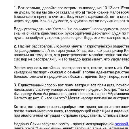
1.
Вот реально, давайте посмотрим на последние 10-12 лет. Есл
не дурак, то вы бы (имхо) сказали что
а)
такое крайне маловероя
Бжезинского принято считать безумным старикашкой, но те кто 
через год-два. Как вы думаете, у идиотов могли случиться вот т
Ведь утверждать что Кремль "не понимает" необходимость расст
значит считать кремлевских руководителей дебилами. Судя по то
пусть попробуют устроить революцию. Ведь это же так просто, о
2.
Насчет расстрелов. Любимая мечта "патриотической общественн
"справедливость". А вот хренушки. У нас есть как раз пример 
воплями на тему того, что расстреливают мало/не тех/не так бы
сих пор не расстрелян!", и это твердо доказывает, что удовлет
Эффективность китайских расстрелов это, кстати, тоже миф. Они,
канадский паспорт - сбежал с семьей" вполне адекватно работае
больше. Бежали и продолжают бежать, причем бегут перед тем ка
3.
Единственный способ вот прям завтра и вот прям щяз, похерит
налаживать систему импортозамещения придется быстро, "на кол
бы народу было бы реально важнее повесить на рее Абрамовича
Чего-то их нет. С чего бы это? Может народу важнее не абстрак
Кстати, есть пример очень храбрых элитариев, которые отвязали
после экономического шока, галопирующей инфляции и падения 
при аналогичной ситуации - страшно представить. Отвязываться
Недавно Сечин запустил бомбу - проект международной
газовой
инета рокот "Сечин-Сечин-Сечин!" заглушал злые нашептывания п