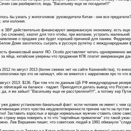
 Сечин сам разбирается, ведь "Васильеву еще не посадили!!!"
лось бы узнать у жопоголиков: руководители Китая - они все предатели
, или колония.
ые в ЗВР действительно финансируют американскую экономику, есть еще
е (но сложнее), хватит для того чтобы, при желании, устроить маленьки
заявление о продаже уже будет хорошей причиной для паники. Федрезерв
в Белом Доме захотелось сыграть в русскую рулетку с международными
е есть финансовый аналог ЯО. Особо доставляет читать одновременно ам
 за яйца, китайские уверены что продажная КПК платит американцам дан
 2012 по август 2013 (более свежих нет на сайте Казначейства), то внез
жопоголики про это не напишут, ибо не вяжется с нарративом про то что
а август 2013: $136. При том что по данным ЦБ РФ международные резерв
 облигаций на балансе - падает. Приходится делать вывод что Россия и
да, я же забыл! "Васильеву еще не расстреляли!!!!", а потому хер Пути
же давно установлен банальный факт: если человек не имеет с чем срав
ктивизации этого чувства неудовлетворенности причем часто на пустом
гко! Заставить взрослых и вроде нормальных мужчин ставить свою само
страну мира поверить в то что "партийные привилегии" это такой ужас
можно. Лев Вершинин пишет, что советских людей в 1991 обманули "слад
почему и на Западе и в Китае действует (в разных формах) цензура пр