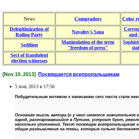
News
Compradors
Color r
Delegitimization of
Corrup
Navalny's Saga
Ruling Party
and 
Manipulation of the term
Sophist
Sedition
"freedom of press"
stat
Sect of fraudulent
election witnesses
[Nov 10, 2013]
Посвящается всепропальщикам
5 ноя, 2013 в 17:56
Побудительным мотивом к написанию сего текста стали не
Основная мысль автора (и у него имеется значительное 
народ, разочаровавшийся в Путине, устроит бунт, рево
несколько уточнений. Текст посвящен всепропальщикам 
общие размышления на темы, которые сильно беспокоя