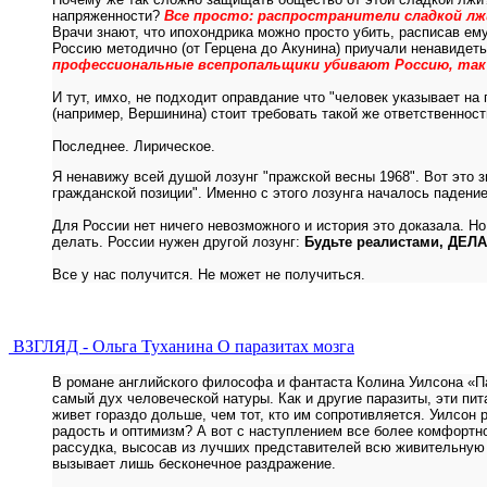
напряженности?
Все просто: распространители сладкой л
Врачи знают, что ипохондрика можно просто убить, расписав ем
Россию методично (от Герцена до Акунина) приучали ненавидеть
профессиональные всепропальщики убивают Россию, так ж
И тут, имхо, не подходит оправдание что "человек указывает н
(например, Вершинина) стоит требовать такой же ответственно
Последнее. Лирическое.
Я ненавижу всей душой лозунг "пражской весны 1968". Вот это 
гражданской позиции". Именно с этого лозунга началось падени
Для России нет ничего невозможного и история это доказала. Но
делать. России нужен другой лозунг:
Будьте реалистами, ДЕЛ
Все у нас получится. Не может не получиться.
ВЗГЛЯД - Ольга Туханина О паразитах мозга
В романе английского философа и фантаста Колина Уилсона «П
самый дух человеческой натуры. Как и другие паразиты, эти пит
живет гораздо дольше, чем тот, кто им сопротивляется. Уилсон
радость и оптимизм? А вот с наступлением все более комфортно
рассудка, высосав из лучших представителей всю живительную 
вызывает лишь бесконечное раздражение.