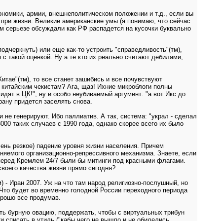
ономики, армии, внешнеполитическом положении и т.д., если вы
 при жизни. Великие американские умы (я понимаю, что сейчас
ом серьезе обсуждали как РФ распадется на кусочки буквально
дчеркнуть) или еще как-то устроить "справедливость"(тм),
 с такой оценкой. Ну а те кто их реально считают дебилами,
итае"(тм), то все станет зашибись и все почувствуют
ы китайским чекистам? Ага, щаз! Ихние микроблоги полны
идят в ЦК!", ну и особо неубиваемый аргумент: "а вот Икс до
рану придется заселять снова.
и не генерируют. Ибо паллиатив. А так, система: "украл - сделал
000 таких случаев с 1990 года, однако скорее всего их было
очень резкое) падение уровня жизни населения. Причем
няемого организационно-репрессивного механизма. Знаете, если
перед Кремлем 24/7 были бы митинги под красными флагами.
своего качества жизни прямо сегодня?
) - Иран 2007. Уж на что там народ религиозно-послушный, но
Что будет во временно голодной России переходного периода
орошо все продумав.
ить бурную овацию, поддержать, чтобы с виртуальных трибун
и списать в утиль ("кабы чего не вышло и не обиделись